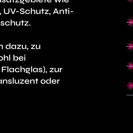
, UV-Schutz, Anti-
kschutz.
h dazu, zu
ohl bei
Flachglas), zur
ransluzent oder