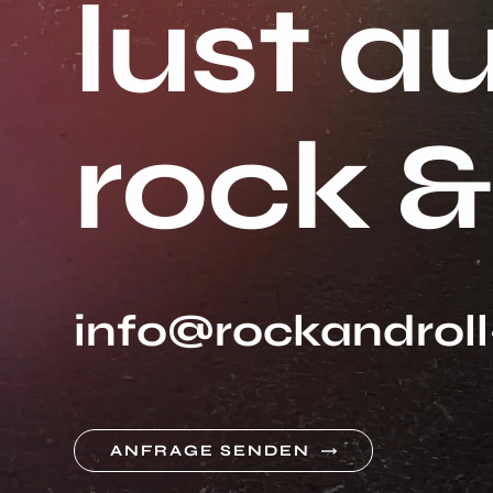
lust
au
rock
&
info@rockandroll-
ANFRAGE SENDEN