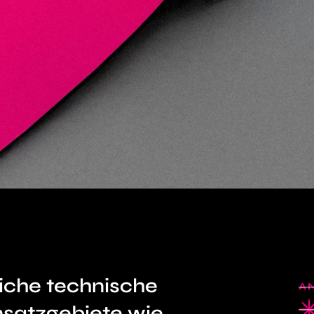
liche technische
A
nsatzgebiete wie